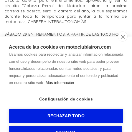
Circuito abierto para entrenamientos, aprovecha y ven al
circuito "Cabeza Perro" del Motoclub Lairon. la próxima
carrera se acerca, sera la carrera del año, la que esperamos
durante toda la temporada para juntar a la familia del
motocross, CARRERA INTERAUTONOMÍAS.
SÁBADO 29 ENTRENAMIENTOS, A PARTIR DE LAS 10:00 HORAS.
Acerca de las cookies en motoclublairon.com
Contacto
Usamos cookies para recolectar y analizar información relacionada
Teléfono
con el uso y desempeño de nuestro sitio web para poder proveer
637 540 020
630 881 625
funcionalidades relacionadas con las redes sociales, y para
Correo
mejorar y personalizar adecuadamente el contenido y publicidad
lairon.motoclub@
gmail.com
en nuestro sitio web.
Más información
Dirección
Configuración de cookies
Av. Valladolid, 12
42330
-
San Esteban de Gormaz (Soria)
RECHAZAR TODO