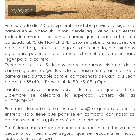
22/09/2017
Este sábado día 30 de septiembre estaba prevista la siguiente
carrera en el Motoclub Lairon, desde aquí, aunque ya estáis
todos informados, os comunicamos que la carrera ha sido
aplazada al; "5 de NOVIEMBRE" Esto se debe a la escasez de
agua que hay, ya que el riego está restringido, necesitamos
agua para poder primero arreglar el circuito y también para
regAr para la carrera.
Esperemos que el 5 de noviembre podamos disfrutar de la
carrera y que tod@s los pilotos pasen un gran día. Esta
carrera será puntuable para el campeonato de Castilla y León
de Master 35+40, y Provincial de 50, 65, 85 y Open.
También aprovechamos para informar de que el 3 de
Diciembre se celebrará la esperada Carrera de las
AUTONOMÍAS...
Este mes de septiembre y octubre tod@ el que quiera venir a
entrenar solo tiene que ponerse en contacto con nosotros.
Abrimos según esta, pista está genial pero seca.
Por último y más importante queremos dar mucha fuerza a un
pequeño campeón que seguro que se recupera en nada,
MARCOS REINOSO #41.