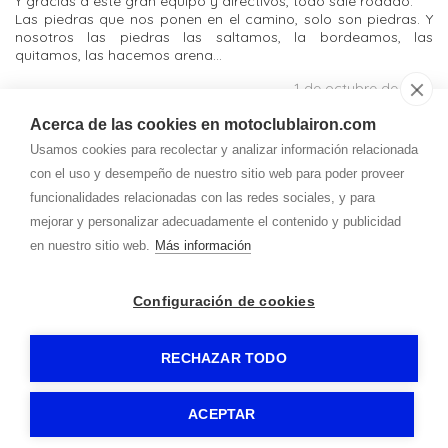
Y gracias a este gran equipo y directivos, todo sale rodado.
Las piedras que nos ponen en el camino, solo son piedras. Y
nosotros las piedras las saltamos, la bordeamos, las
quitamos, las hacemos arena...
1 de octubre de 2019
Acerca de las cookies en motoclublairon.com
Contacto
Usamos cookies para recolectar y analizar información relacionada
Teléfono
con el uso y desempeño de nuestro sitio web para poder proveer
637 540 020
630 881 625
funcionalidades relacionadas con las redes sociales, y para
Correo
mejorar y personalizar adecuadamente el contenido y publicidad
lairon.motoclub@
gmail.com
en nuestro sitio web.
Más información
Dirección
Configuración de cookies
Av. Valladolid, 12
42330
-
San Esteban de Gormaz (Soria)
RECHAZAR TODO
MOTOCLUB LAIRÓN
-
Aviso legal
-
Política de privacidad
-
ACEPTAR
Política de cookies
-
Gormática
-