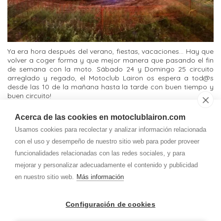
Ya era hora después del verano, fiestas, vacaciones... Hay que
volver a coger forma y que mejor manera que pasando el fin
de semana con la moto. Sábado 24 y Domingo 25 circuito
arreglado y regado, el Motoclub Lairon os espera a tod@s
desde las 10 de la mañana hasta la tarde con buen tiempo y
buen circuito!
Acerca de las cookies en motoclublairon.com
Contacto
Usamos cookies para recolectar y analizar información relacionada
Teléfono
con el uso y desempeño de nuestro sitio web para poder proveer
637 540 020
630 881 625
funcionalidades relacionadas con las redes sociales, y para
Correo
mejorar y personalizar adecuadamente el contenido y publicidad
lairon.motoclub@
gmail.com
en nuestro sitio web.
Más información
Dirección
Configuración de cookies
Av. Valladolid, 12