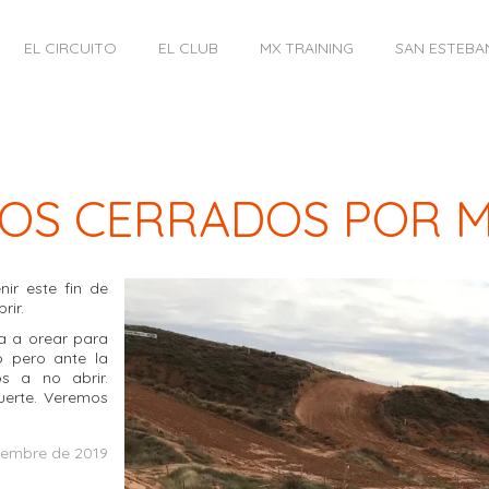
EL CIRCUITO
EL CLUB
MX TRAINING
SAN ESTEBA
ITOS CERRADOS POR 
ir este fin de
rir.
a a orear para
o pero ante la
s a no abrir.
uerte. Veremos
iembre de 2019